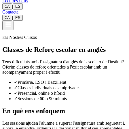
Lectures Útils
|
CA
ES
Contacta
|
CA
ES
Els Nostres Cursos
Classes de Reforç escolar en anglès
Tens dificultats amb l'assignatura d'anglès de l'escola o de l'institut?
Oferim classes de reforç orientades a l'èxit escolar amb un
acompanyament proper i efectiu.
✓
Primària, ESO i Batxillerat
✓
Classes individuals o semiprivades
✓
Presencial, online o híbrid
✓
Sessions de 60 o 90 minuts
En què ens enfoquem
Les sessions ajuden l'alumne a superar l'assignatura amb seguretat i,
alhora, a entendre, organitzar i gestionar millor el seu aprenentatge.