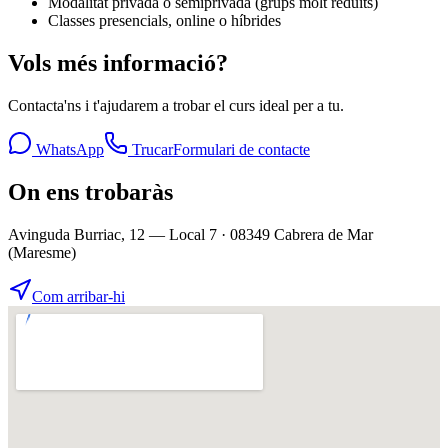
Modalitat privada o semiprivada (grups molt reduïts)
Classes presencials, online o híbrides
Vols més informació?
Contacta'ns i t'ajudarem a trobar el curs ideal per a tu.
WhatsApp
Trucar
Formulari de contacte
On ens trobaràs
Avinguda Burriac, 12 — Local 7 · 08349 Cabrera de Mar
(Maresme)
Com arribar-hi