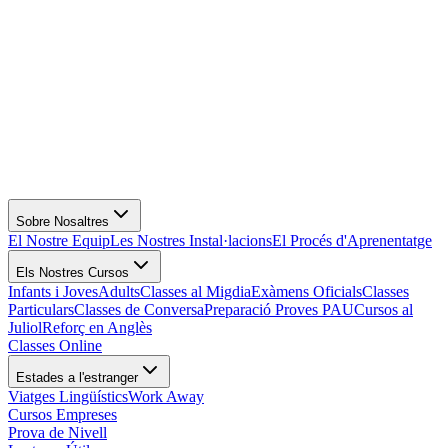
Sobre Nosaltres
El Nostre Equip
Les Nostres Instal·lacions
El Procés d'Aprenentatge
Els Nostres Cursos
Infants i Joves
Adults
Classes al Migdia
Exàmens Oficials
Classes
Particulars
Classes de Conversa
Preparació Proves PAU
Cursos al
Juliol
Reforç en Anglès
Classes Online
Estades a l'estranger
Viatges Lingüístics
Work Away
Cursos Empreses
Prova de Nivell