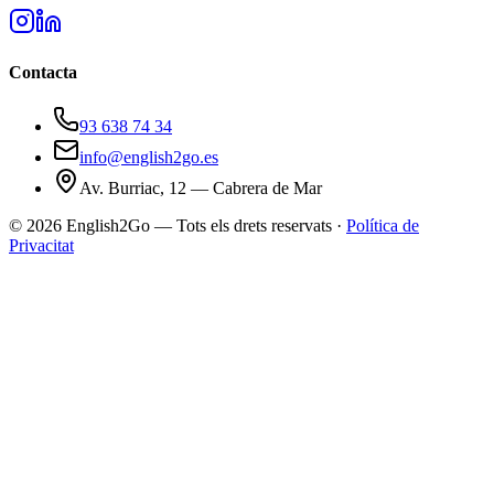
Contacta
93 638 74 34
info@english2go.es
Av. Burriac, 12 — Cabrera de Mar
©
2026
English2Go — Tots els drets reservats ·
Política de
Privacitat