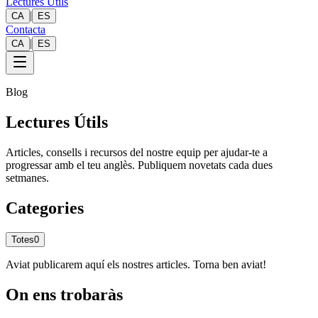
Lectures Útils
|
CA
ES
Contacta
|
CA
ES
Blog
Lectures Útils
Articles, consells i recursos del nostre equip per ajudar-te a
progressar amb el teu anglès. Publiquem novetats cada dues
setmanes.
Categories
Totes
0
Aviat publicarem aquí els nostres articles. Torna ben aviat!
On ens trobaràs