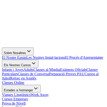
Sobre Nosaltres
El Nostre Equip
Les Nostres Instal·lacions
El Procés d'Aprenentatge
Els Nostres Cursos
Infants i Joves
Adults
Classes al Migdia
Exàmens Oficials
Classes
Particulars
Classes de Conversa
Preparació Proves PAU
Cursos al
Juliol
Reforç en Anglès
Classes Online
Estades a l'estranger
Viatges Lingüístics
Work Away
Cursos Empreses
Prova de Nivell