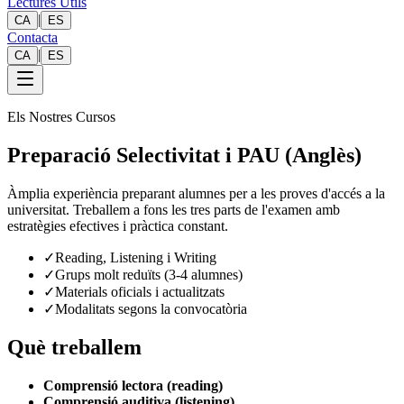
Lectures Útils
|
CA
ES
Contacta
|
CA
ES
Els Nostres Cursos
Preparació Selectivitat i PAU (Anglès)
Àmplia experiència preparant alumnes per a les proves d'accés a la
universitat. Treballem a fons les tres parts de l'examen amb
estratègies efectives i pràctica constant.
✓
Reading, Listening i Writing
✓
Grups molt reduïts (3-4 alumnes)
✓
Materials oficials i actualitzats
✓
Modalitats segons la convocatòria
Què treballem
Comprensió lectora (reading)
Comprensió auditiva (listening)