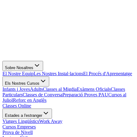
Sobre Nosaltres
El Nostre Equip
Les Nostres Instal·lacions
El Procés d'Aprenentatge
Els Nostres Cursos
Infants i Joves
Adults
Classes al Migdia
Exàmens Oficials
Classes
Particulars
Classes de Conversa
Preparació Proves PAU
Cursos al
Juliol
Reforç en Anglès
Classes Online
Estades a l'estranger
Viatges Lingüístics
Work Away
Cursos Empreses
Prova de Nivell