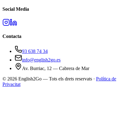
Social Media
Contacta
93 638 74 34
info@english2go.es
Av. Burriac, 12 — Cabrera de Mar
©
2026
English2Go — Tots els drets reservats ·
Política de
Privacitat