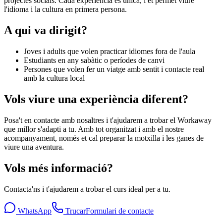
projectes socials. Cada experiència és única, i et permet viure
l'idioma i la cultura en primera persona.
A qui va dirigit?
Joves i adults que volen practicar idiomes fora de l'aula
Estudiants en any sabàtic o períodes de canvi
Persones que volen fer un viatge amb sentit i contacte real
amb la cultura local
Vols viure una experiència diferent?
Posa't en contacte amb nosaltres i t'ajudarem a trobar el Workaway
que millor s'adapti a tu. Amb tot organitzat i amb el nostre
acompanyament, només et cal preparar la motxilla i les ganes de
viure una aventura.
Vols més informació?
Contacta'ns i t'ajudarem a trobar el curs ideal per a tu.
WhatsApp
Trucar
Formulari de contacte