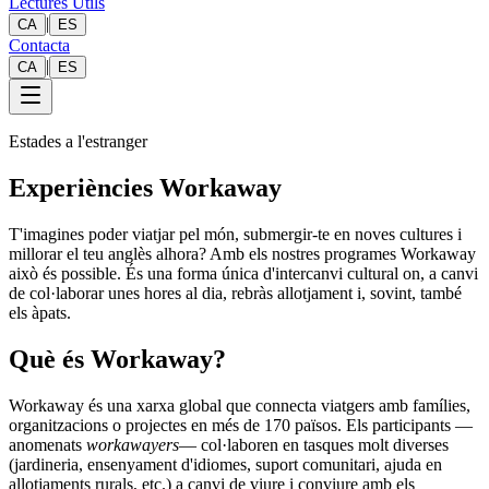
Lectures Útils
|
CA
ES
Contacta
|
CA
ES
Estades a l'estranger
Experiències Workaway
T'imagines poder viatjar pel món, submergir-te en noves cultures i
millorar el teu anglès alhora? Amb els nostres programes Workaway
això és possible. És una forma única d'intercanvi cultural on, a canvi
de col·laborar unes hores al dia, rebràs allotjament i, sovint, també
els àpats.
Què és Workaway?
Workaway és una xarxa global que connecta viatgers amb famílies,
organitzacions o projectes en més de 170 països. Els participants —
anomenats
workawayers
— col·laboren en tasques molt diverses
(jardineria, ensenyament d'idiomes, suport comunitari, ajuda en
allotjaments rurals, etc.) a canvi de viure i conviure amb els