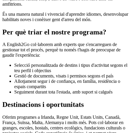
amfitrions.
És una manera natural i vivencial d'aprendre idiomes, desenvolupar
habilitats noves i conèixer gent d'arreu del món.
Per què triar el nostre programa?
A English2Go col·laborem amb experts que s'encarreguen de
gestionar tot el procés, perquè tu només t'hagis de preocupar de
gaudir l'experiència:
Selecció personalitzada de destins i tipus d'activitat segons el
teu perfil i objectius
Gestió de documents, visats i permisos segons el país
Allotjament segur i de confiança, en família, residència o
espais compartits
Seguiment durant tota l'estada, amb suport si calgués
Destinacions i oportunitats
Oferim programes a Irlanda, Regne Unit, Estats Units, Canadà,
França, Suïssa, Malta, Alemanya i molts més. Pots col·laborar en
granges, escoles, hostals, centres ecològics, fundacions culturals o