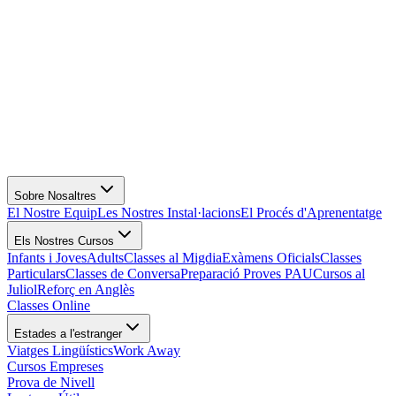
Sobre Nosaltres
El Nostre Equip
Les Nostres Instal·lacions
El Procés d'Aprenentatge
Els Nostres Cursos
Infants i Joves
Adults
Classes al Migdia
Exàmens Oficials
Classes
Particulars
Classes de Conversa
Preparació Proves PAU
Cursos al
Juliol
Reforç en Anglès
Classes Online
Estades a l'estranger
Viatges Lingüístics
Work Away
Cursos Empreses
Prova de Nivell